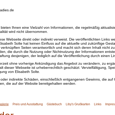
radies.de
 bieten Ihnen eine Vielzahl von Informationen, die regelmäßig aktualisi
ualität wird nicht übernommen.
 diese Webseite direkt oder indirekt verweist. Die veröffentlichten Links 
isabeth Solte hat keinen Einfluss auf die aktuelle und zukünftige Gesta
r verknüpften Seiten verantwortlich und macht sich deren Inhalt nicht zu 
den, die durch die Nutzung oder Nichtnutzung der Informationen entsteh
ftung desjenigen, der lediglich auf die Veröffentlichung durch einen Li
jederzeit ohne vorherige Ankündigung das Angebot zu verändern, zu ergä
halt dieser Webseite ist urheberrechtlich geschätzt. Vervielfältigung, S
gung von Elisabeth Solte.
kte oder indirekte Schäden, einschließlich entgangenen Gewinns, die auf
en, die auf der Website bereitgehalten werden.
alerie
Preis und Ausstattung
Gästebuch
Liby's Grußkarten
Links
Impre